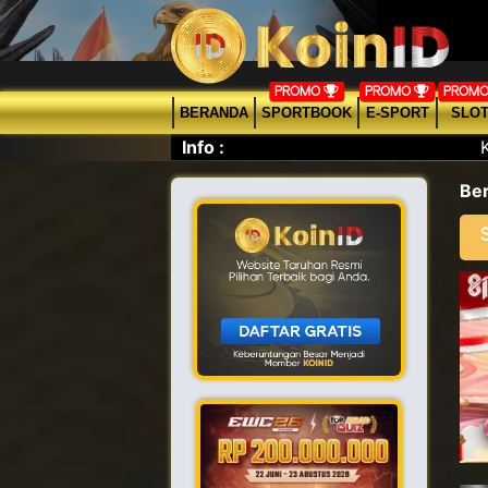
PROMO
PROMO
PROMO
PROM
BERANDA
SPORTBOOK
E-SPORT
SLO
Info :
KOINID adalah situs taru
Be