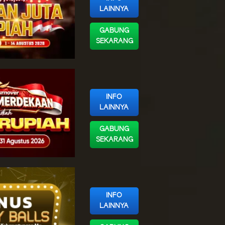
LAINNYA
GABUNG
SEKARANG
INFO
LAINNYA
GABUNG
SEKARANG
INFO
LAINNYA