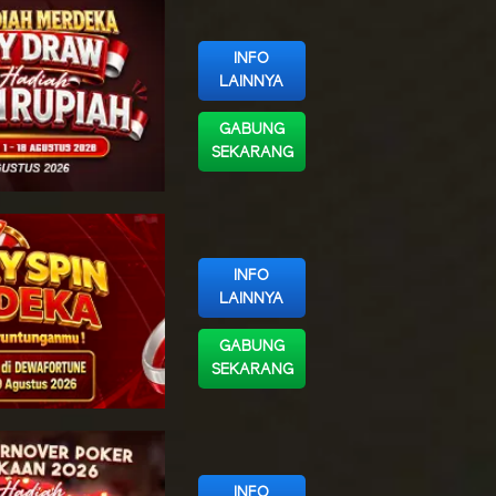
INFO
LAINNYA
GABUNG
SEKARANG
INFO
LAINNYA
GABUNG
SEKARANG
INFO