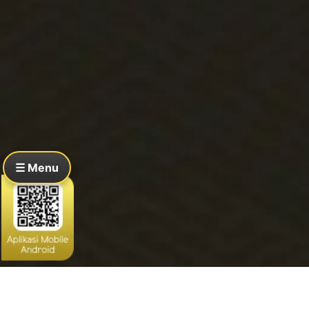
☰ Menu