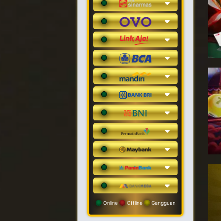
Online
Offline
Gangguan