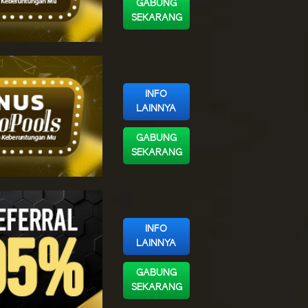
GABUNG
SEKARANG
INFO
LAINNYA
GABUNG
SEKARANG
INFO
LAINNYA
GABUNG
SEKARANG