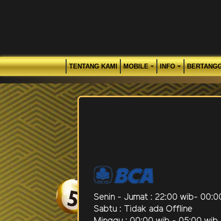
TENTANG KAMI
MOBILE
INFO
BERTANG
Senin - Jumat : 22:00 wib- 00:0
Sabtu : Tidak ada Offline
Minggu : 00:00 wib - 05:00 wib