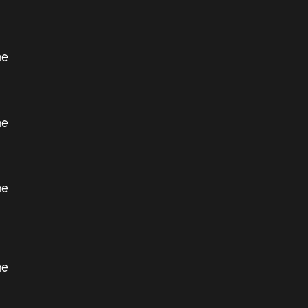
ne
ne
ne
ne