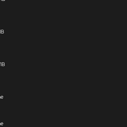
IB
WIB
ne
ne