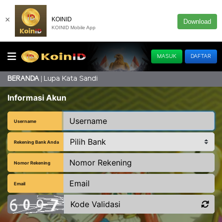
×
KOINID
Download
KOINID Mobile App
MASUK
DAFTAR
Lupa Kata Sandi
BERANDA
Informasi Akun
Username
Rekening Bank Anda
Nomor Rekening
Email